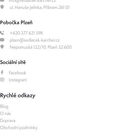
info@sedlacek-karcher.cz
ul. Hanuše Jelínka, Příbram 261 01
Pobočka Plzeň
+420 377 421 598
plzen@sedlacek-karcher.cz
Nepomucká 122/10, Plzeň 32 600
Sociální sítě
Facebook
Instagram
Rychlé odkazy
Blog
O nás
Doprava
Obchodní podmínky