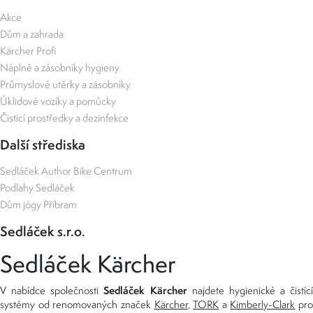
Akce
Dům a zahrada
Kärcher Profi
Náplně a zásobníky hygieny
Průmyslové utěrky a zásobníky
Úklidové vozíky a pomůcky
Čisticí prostředky a dezinfekce
Další střediska
Sedláček Author Bike Centrum
Podlahy Sedláček
Dům jógy Příbram
Sedláček s.r.o.
Sedláček Kärcher
Sedláček Kärcher
V nabídce společnosti
najdete hygienické a čistící
systémy od renomovaných značek
Kärcher
,
TORK
a
Kimberly-Clark
pro