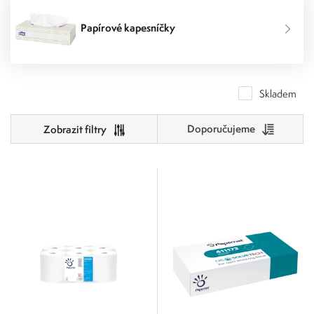
Papírové kapesníčky
Skladem
Doporučujeme
Cena
0
1 001
0
250
501
751
1 001