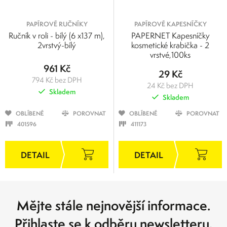
PAPÍROVÉ RUČNÍKY
PAPÍROVÉ KAPESNÍČKY
Ručník v roli - bílý (6 x137 m),
PAPERNET Kapesníčky
2vrstvý-bílý
kosmetické krabička - 2
vrstvé,100ks
961 Kč
29 Kč
794 Kč bez DPH
24 Kč bez DPH
Skladem
Skladem
OBLÍBENÉ
POROVNAT
OBLÍBENÉ
POROVNAT
401596
411173
Mějte stále nejnovější informace.
Přihlaste se k odběru newsletteru.