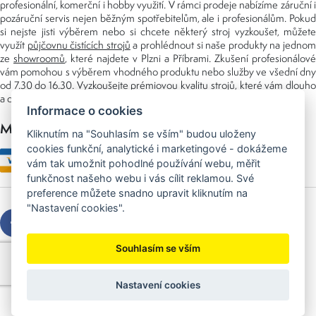
profesionální, komerční i hobby využití. V rámci prodeje nabízíme záruční i
pozáruční servis nejen běžným spotřebitelům, ale i profesionálům. Pokud
si nejste jisti výběrem nebo si chcete některý stroj vyzkoušet, můžete
využít
půjčovnu čistících strojů
a prohlédnout si naše produkty na jedno
ze
showroomů
, které najdete v Plzni a Příbrami. Zkušení profesionálové
vám pomohou s výběrem vhodného produktu nebo služby ve všední dny
od 7.30 do 16.30. Vyzkoušejte prémiovou kvalitu strojů, které vám dlouho
a dobře poslouží nejen doma, ale i v zaměstnání.
Informace o cookies
Možnosti platby
Kliknutím na "Souhlasím se vším" budou uloženy
cookies funkční, analytické i marketingové - dokážeme
vám tak umožnit pohodlné používání webu, měřit
funkčnost našeho webu i vás cílit reklamou. Své
preference můžete snadno upravit kliknutím na
"Nastavení cookies".
Souhlasím se vším
Copyright © 2026 Sedláček s.r.o.
Created by
OLC Webdesign
Nastavení cookies