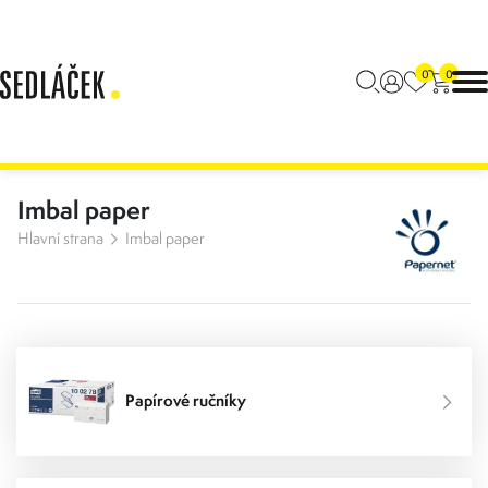
0
0
Imbal paper
Hlavní strana
Imbal paper
Papírové ručníky