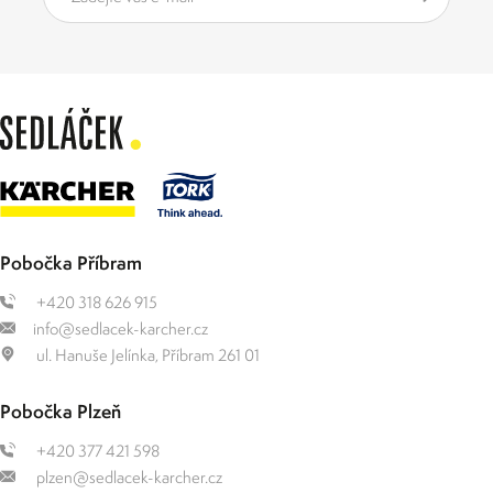
Pobočka Příbram
+420 318 626 915
info@sedlacek-karcher.cz
ul. Hanuše Jelínka, Příbram 261 01
Pobočka Plzeň
+420 377 421 598
plzen@sedlacek-karcher.cz