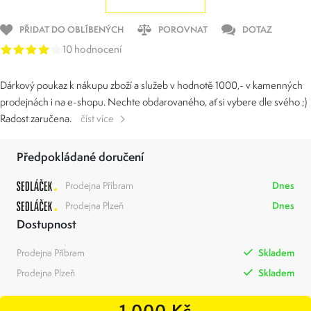
PŘIDAT DO OBLÍBENÝCH
POROVNAT
DOTAZ
10 hodnocení
Dárkový poukaz k nákupu zboží a služeb v hodnotě 1000,- v kamenných
prodejnách i na e-shopu. Nechte obdarovaného, ať si vybere dle svého ;)
Radost zaručena.
číst více
Předpokládané doručení
Prodejna Příbram
Dnes
Prodejna Plzeň
Dnes
Dostupnost
Prodejna Příbram
Skladem
Prodejna Plzeň
Skladem
1 000 Kč