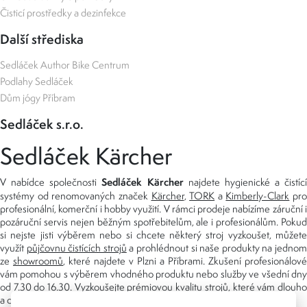
Čisticí prostředky a dezinfekce
Další střediska
Sedláček Author Bike Centrum
Podlahy Sedláček
Dům jógy Příbram
Sedláček s.r.o.
Sedláček Kärcher
Sedláček Kärcher
V nabídce společnosti
najdete hygienické a čistící
systémy od renomovaných značek
Kärcher
,
TORK
a
Kimberly-Clark
pro
profesionální, komerční i hobby využití. V rámci prodeje nabízíme záruční i
pozáruční servis nejen běžným spotřebitelům, ale i profesionálům. Pokud
si nejste jisti výběrem nebo si chcete některý stroj vyzkoušet, můžete
využít
půjčovnu čistících strojů
a prohlédnout si naše produkty na jedno
ze
showroomů
, které najdete v Plzni a Příbrami. Zkušení profesionálové
vám pomohou s výběrem vhodného produktu nebo služby ve všední dny
od 7.30 do 16.30. Vyzkoušejte prémiovou kvalitu strojů, které vám dlouho
a dobře poslouží nejen doma, ale i v zaměstnání.