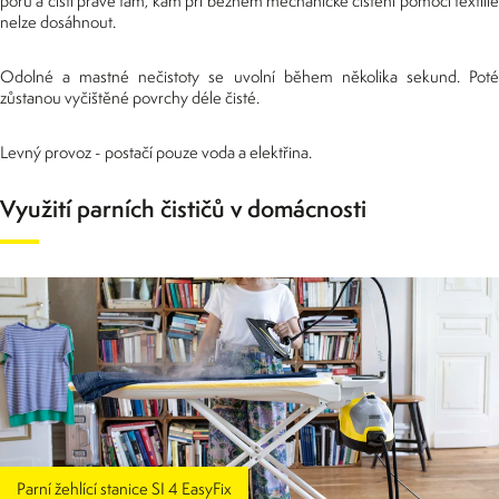
pórů a čistí právě tam, kam při běžném mechanické čištění pomocí textilie
nelze dosáhnout.
Odolné a mastné nečistoty se uvolní během několika sekund. Poté
zůstanou vyčištěné povrchy déle čisté.
Levný provoz - postačí pouze voda a elektřina.
Využití parních čističů v domácnosti
Parní žehlící stanice SI 4 EasyFix