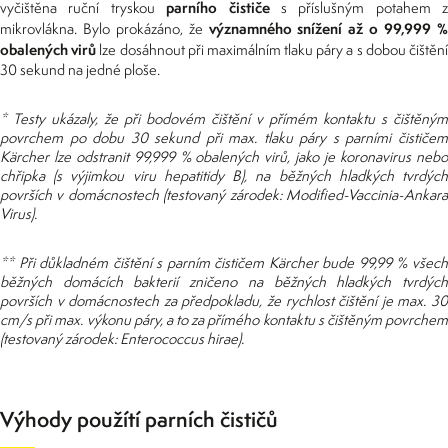
parního čističe
vyčištěna ruční tryskou
s příslušným potahem z
významného snížení až o 99,999 
mikrovlákna. Bylo prokázáno, že
obalených virů
lze dosáhnout při maximálním tlaku páry a s dobou čištěn
30 sekund na jedné ploše.
* Testy ukázaly, že při bodovém čištění v přímém kontaktu s čištěným
povrchem po dobu 30 sekund při max. tlaku páry s parními čističem
Kärcher lze odstranit 99,999 % obalených virů, jako je koronavirus nebo
chřipka (s výjimkou viru hepatitidy B), na běžných hladkých tvrdých
površích v domácnostech (testovaný zárodek: Modified-Vaccinia-Ankara
Virus).
** Při důkladném čištění s parním čističem Kärcher bude 99,99 % všech
běžných domácích bakterií zničeno na běžných hladkých tvrdých
površích v domácnostech za předpokladu, že rychlost čištění je max. 30
cm/s při max.
výkonu páry, a to za přímého kontaktu s čištěným povrchem
(testovaný zárodek: Enterococcus hirae).
Výhody použítí parních čističů