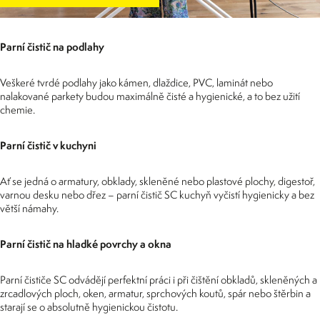
Parní čistič na podlahy
Veškeré tvrdé podlahy jako kámen, dlaždice, PVC, laminát nebo
nalakované parkety budou maximálně čisté a hygienické, a to bez užití
chemie.
Parní čistič v kuchyni
Ať se jedná o armatury, obklady, skleněné nebo plastové plochy, digestoř,
varnou desku nebo dřez – parní čistič SC kuchyň vyčistí hygienicky a bez
větší námahy.
Parní čistič na hladké povrchy a okna
Parní čističe SC odvádějí perfektní práci i při čištění obkladů, skleněných a
zrcadlových ploch, oken, armatur, sprchových koutů, spár nebo štěrbin a
starají se o absolutně hygienickou čistotu.