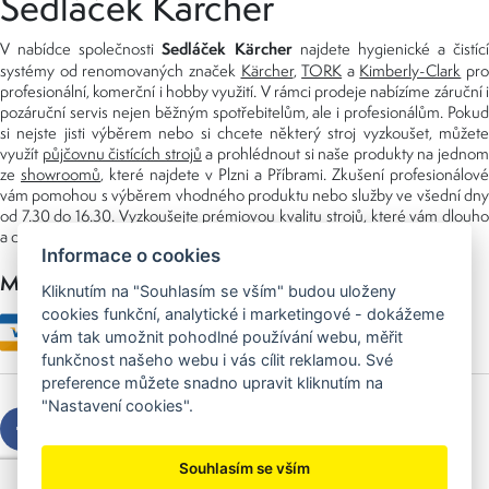
Sedláček Kärcher
Sedláček Kärcher
V nabídce společnosti
najdete hygienické a čistící
systémy od renomovaných značek
Kärcher
,
TORK
a
Kimberly-Clark
pro
profesionální, komerční i hobby využití. V rámci prodeje nabízíme záruční i
pozáruční servis nejen běžným spotřebitelům, ale i profesionálům. Pokud
si nejste jisti výběrem nebo si chcete některý stroj vyzkoušet, můžete
využít
půjčovnu čistících strojů
a prohlédnout si naše produkty na jedno
ze
showroomů
, které najdete v Plzni a Příbrami. Zkušení profesionálové
vám pomohou s výběrem vhodného produktu nebo služby ve všední dny
od 7.30 do 16.30. Vyzkoušejte prémiovou kvalitu strojů, které vám dlouho
a dobře poslouží nejen doma, ale i v zaměstnání.
Informace o cookies
Možnosti platby
Kliknutím na "Souhlasím se vším" budou uloženy
cookies funkční, analytické i marketingové - dokážeme
vám tak umožnit pohodlné používání webu, měřit
funkčnost našeho webu i vás cílit reklamou. Své
preference můžete snadno upravit kliknutím na
"Nastavení cookies".
Souhlasím se vším
Copyright © 2026 Sedláček s.r.o.