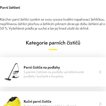
Parní žehlení
Kärcher parní žehlicí systém se svou vysoce kvalitní napařovací žehličkou,
nepřilnavou žehlicí plochou a žehlicím prknem zkracuje dobu žehlení až o
50 %. Vyžehlené prádlo je suché a lze jej hned uložit do skříně.
Kategorie parních čističů
Parní čističe na podlahy
S parním čističem na podlahy vyčistíte kromě
podlahy i kuchyně a koupelny.
Ruční parní čističe