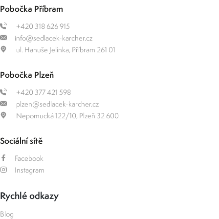
Pobočka Příbram
+420 318 626 915
info@sedlacek-karcher.cz
ul. Hanuše Jelínka, Příbram 261 01
Pobočka Plzeň
+420 377 421 598
plzen@sedlacek-karcher.cz
Nepomucká 122/10, Plzeň 32 600
Sociální sítě
Facebook
Instagram
Rychlé odkazy
Blog