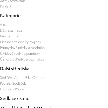
Servis KÄRCHER
Kontakt
Kategorie
Akce
Dům a zahrada
Kärcher Profi
Náplně a zásobníky hygieny
Průmyslové utěrky a zásobníky
Úklidové vozíky a pomůcky
Čisticí prostředky a dezinfekce
Další střediska
Sedláček Author Bike Centrum
Podlahy Sedláček
Dům jógy Příbram
Sedláček s.r.o.