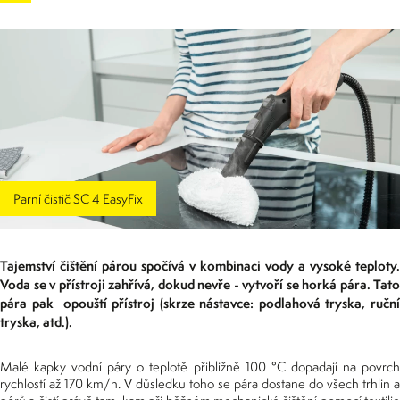
Parní čistič SC 4 EasyFix
Tajemství čištění párou spočívá v kombinaci vody a vysoké teploty.
Voda se v přístroji zahřívá, dokud nevře - vytvoří se horká pára. Tato
pára pak opouští přístroj (skrze nástavce: podlahová tryska, ruční
tryska, atd.).
Malé kapky vodní páry o teplotě přibližně 100 °C dopadají na povrch
rychlostí až 170 km/h. V důsledku toho se pára dostane do všech trhlin a