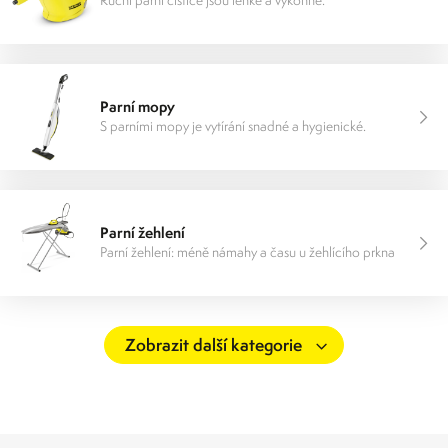
Ruční parní čističe jsou lehké a výkonné.
Parní mopy
S parními mopy je vytírání snadné a hygienické.
Parní žehlení
Parní žehlení: méně námahy a času u žehlícího prkna