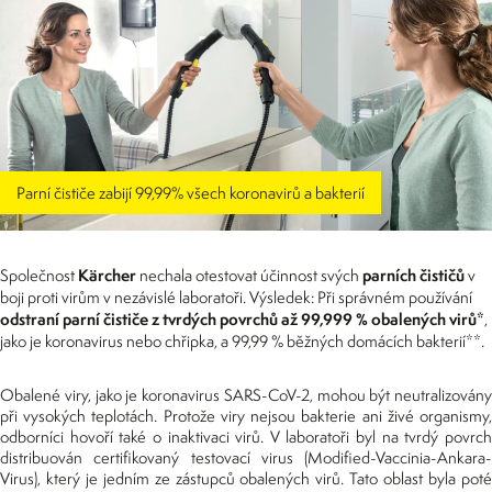
Parní čističe zabijí 99,99% všech koronavirů a bakterií
Kärcher
parních čističů
Společnost
nechala otestovat účinnost svých
v
boji proti virům v nezávislé laboratoři. Výsledek: Při správném používání
odstraní parní čističe z tvrdých povrchů až 99,999 % obalených virů*
,
jako je koronavirus nebo chřipka, a 99,99 % běžných domácích bakterií**.
Obalené viry, jako je koronavirus SARS-CoV-2, mohou být neutralizovány
při vysokých teplotách. Protože viry nejsou bakterie ani živé organismy,
odborníci hovoří také o inaktivaci virů. V laboratoři byl na tvrdý povrch
distribuován certifikovaný testovací virus (Modified-Vaccinia-Ankara-
Virus), který je jedním ze zástupců obalených virů. Tato oblast byla poté