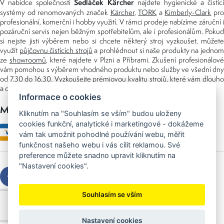
Sedláček Kärcher
V nabídce společnosti
najdete hygienické a čistící
systémy od renomovaných značek
Kärcher
,
TORK
a
Kimberly-Clark
pro
profesionální, komerční i hobby využití. V rámci prodeje nabízíme záruční i
pozáruční servis nejen běžným spotřebitelům, ale i profesionálům. Pokud
si nejste jisti výběrem nebo si chcete některý stroj vyzkoušet, můžete
využít
půjčovnu čistících strojů
a prohlédnout si naše produkty na jedno
ze
showroomů
, které najdete v Plzni a Příbrami. Zkušení profesionálové
vám pomohou s výběrem vhodného produktu nebo služby ve všední dny
od 7.30 do 16.30. Vyzkoušejte prémiovou kvalitu strojů, které vám dlouho
a dobře poslouží nejen doma, ale i v zaměstnání.
Informace o cookies
Možnosti platby
Kliknutím na "Souhlasím se vším" budou uloženy
cookies funkční, analytické i marketingové - dokážeme
vám tak umožnit pohodlné používání webu, měřit
funkčnost našeho webu i vás cílit reklamou. Své
preference můžete snadno upravit kliknutím na
"Nastavení cookies".
Souhlasím se vším
Copyright © 2026 Sedláček s.r.o.
Created by
OLC Webdesign
Nastavení cookies