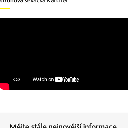
strunová sekačka Kärcher
Mějte stále nejnovější informace.