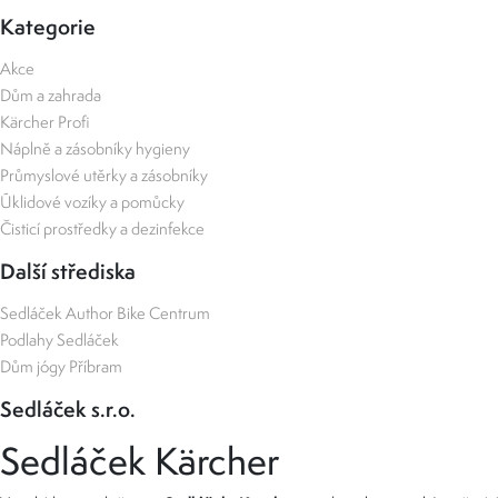
Kategorie
Akce
Dům a zahrada
Kärcher Profi
Náplně a zásobníky hygieny
Průmyslové utěrky a zásobníky
Úklidové vozíky a pomůcky
Čisticí prostředky a dezinfekce
Další střediska
Sedláček Author Bike Centrum
Podlahy Sedláček
Dům jógy Příbram
Sedláček s.r.o.
Sedláček Kärcher