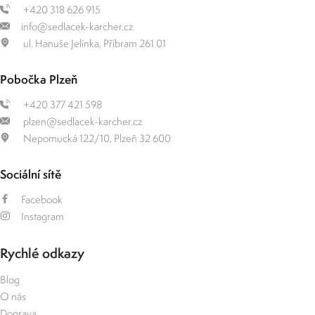
+420 318 626 915
info@sedlacek-karcher.cz
ul. Hanuše Jelínka, Příbram 261 01
Pobočka Plzeň
+420 377 421 598
plzen@sedlacek-karcher.cz
Nepomucká 122/10, Plzeň 32 600
Sociální sítě
Facebook
Instagram
Rychlé odkazy
Blog
O nás
Doprava