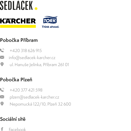
Pobočka Příbram
+420 318 626 915
info@sedlacek-karcher.cz
ul. Hanuše Jelínka, Příbram 261 01
Pobočka Plzeň
+420 377 421 598
plzen@sedlacek-karcher.cz
Nepomucká 122/10, Plzeň 32 600
Sociální sítě
Facebook