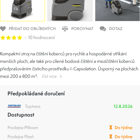
PŘIDAT DO OBLÍBENÝCH
POROVNAT
DOTAZ
10 hodnocení
Kompaktní stroj na čištění koberců pro rychlé a hospodárné stříkání
menších ploch, ale také pro cílené bodové čištění a mezičištění koberců
předprašováním čisticího prostředku I-Capsolation. Úsporný na plochách
mezi 200 a 800 m².
číst více
Předpokládané doručení
Toptrans
12.8.2026
Dostupnost
Prodejna Příbram
Do týdne
Prodejna Plzeň
Do týdne