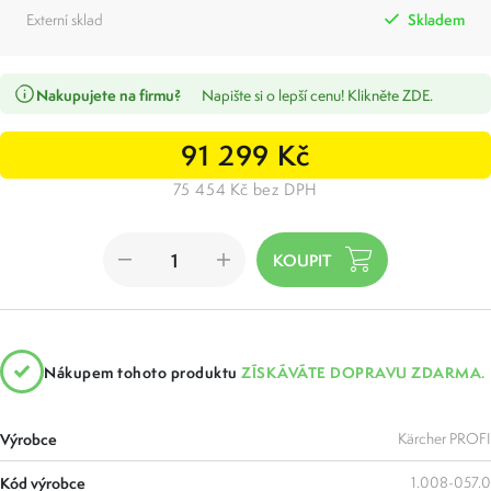
Externí sklad
Skladem
Nakupujete na firmu?
Napište si o lepší cenu! Klikněte ZDE.
91 299 Kč
75 454 Kč bez DPH
Nákupem tohoto produktu
ZÍSKÁVÁTE DOPRAVU ZDARMA.
Výrobce
Kärcher PROFI
Kód výrobce
1.008-057.0