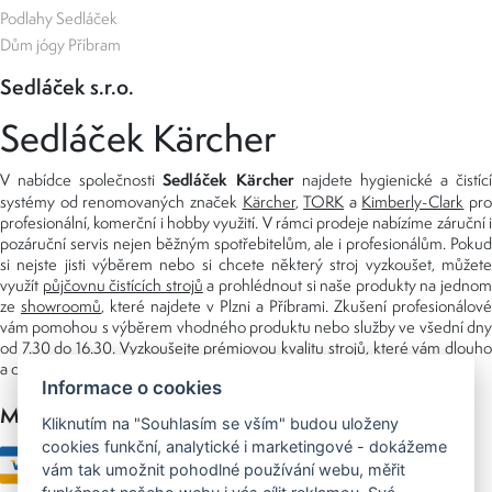
Podlahy Sedláček
Dům jógy Příbram
Sedláček s.r.o.
Sedláček Kärcher
Sedláček Kärcher
V nabídce společnosti
najdete hygienické a čistící
systémy od renomovaných značek
Kärcher
,
TORK
a
Kimberly-Clark
pro
profesionální, komerční i hobby využití. V rámci prodeje nabízíme záruční i
pozáruční servis nejen běžným spotřebitelům, ale i profesionálům. Pokud
si nejste jisti výběrem nebo si chcete některý stroj vyzkoušet, můžete
využít
půjčovnu čistících strojů
a prohlédnout si naše produkty na jedno
ze
showroomů
, které najdete v Plzni a Příbrami. Zkušení profesionálové
vám pomohou s výběrem vhodného produktu nebo služby ve všední dny
od 7.30 do 16.30. Vyzkoušejte prémiovou kvalitu strojů, které vám dlouho
a dobře poslouží nejen doma, ale i v zaměstnání.
Informace o cookies
Možnosti platby
Kliknutím na "Souhlasím se vším" budou uloženy
cookies funkční, analytické i marketingové - dokážeme
vám tak umožnit pohodlné používání webu, měřit